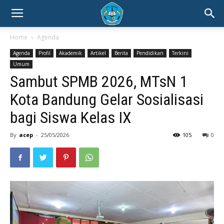
Home
Agenda
Agenda
Profil
Akademik
Artikel
Berita
Pendidikan
Terkini
Umum
Sambut SPMB 2026, MTsN 1
Kota Bandung Gelar Sosialisasi
bagi Siswa Kelas IX
By
acep
-
25/05/2026
105
0