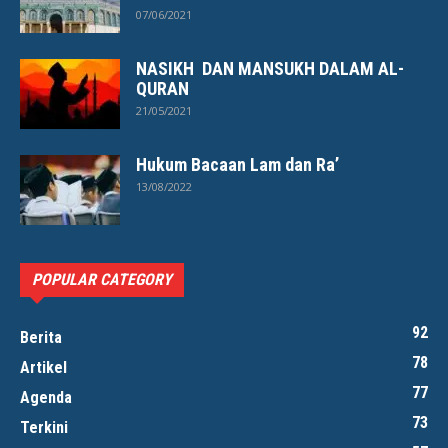
07/06/2021
NASIKH DAN MANSUKH DALAM AL-
QURAN
21/05/2021
Hukum Bacaan Lam dan Ra’
13/08/2022
POPULAR CATEGORY
92
Berita
78
Artikel
77
Agenda
73
Terkini