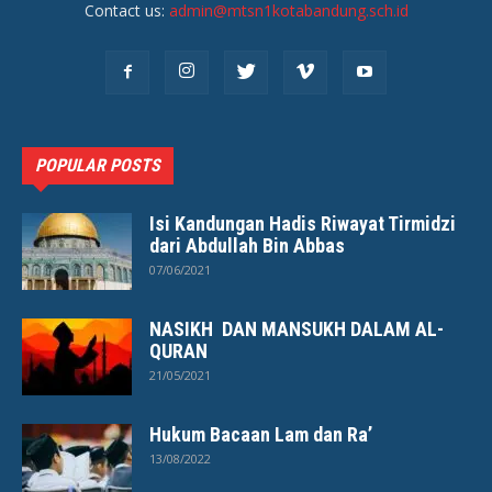
Contact us:
admin@mtsn1kotabandung.sch.id
POPULAR POSTS
Isi Kandungan Hadis Riwayat Tirmidzi
dari Abdullah Bin Abbas
07/06/2021
NASIKH DAN MANSUKH DALAM AL-
QURAN
21/05/2021
Hukum Bacaan Lam dan Ra’
13/08/2022