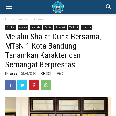
Home
Artikel
Agama
Artikel
Agama
Agenda
Berita
Prestasi
Terkini
Umum
Melalui Shalat Duha Bersama,
MTsN 1 Kota Bandung
Tanamkan Karakter dan
Semangat Berprestasi
By
acep
-
25/05/2026
828
0