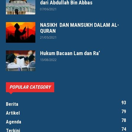
dari Abdullah Bin Abbas
07/06/2021
NASIKH DAN MANSUKH DALAM AL-
QURAN
21/05/2021
Hukum Bacaan Lam dan Ra’
13/08/2022
POPULAR CATEGORY
93
Berita
79
Artikel
78
Agenda
74
Terkini