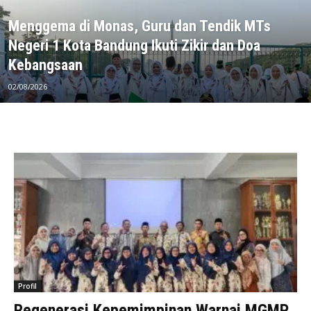
Menggema di Monas, Guru dan Tendik MTs
Negeri 1 Kota Bandung Ikuti Zikir dan Doa
Kebangsaan
02/08/2026
Profil
Regenerasi Kepemimpinan Warnai MGMP