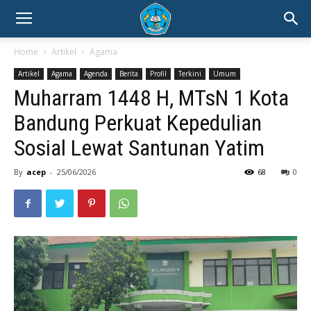
Home
Artikel
Agama
Artikel
Agama
Agenda
Berita
Profil
Terkini
Umum
Muharram 1448 H, MTsN 1 Kota
Bandung Perkuat Kepedulian
Sosial Lewat Santunan Yatim
By
acep
-
25/06/2026
68
0