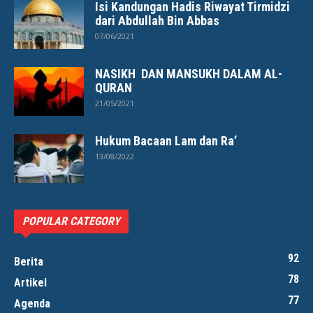
Isi Kandungan Hadis Riwayat Tirmidzi
dari Abdullah Bin Abbas
07/06/2021
NASIKH DAN MANSUKH DALAM AL-
QURAN
21/05/2021
Hukum Bacaan Lam dan Ra’
13/08/2022
POPULAR CATEGORY
92
Berita
78
Artikel
77
Agenda