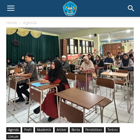
Home
Agenda
Agenda
Profil
Akademik
Artikel
Berita
Pendidikan
Terkini
Umum