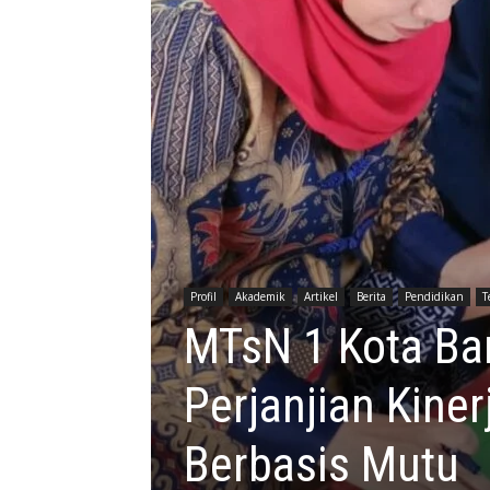
Profil
Akademik
Artikel
Berita
Pendidikan
T
MTsN 1 Kota Ba
Perjanjian Kine
Berbasis Mutu