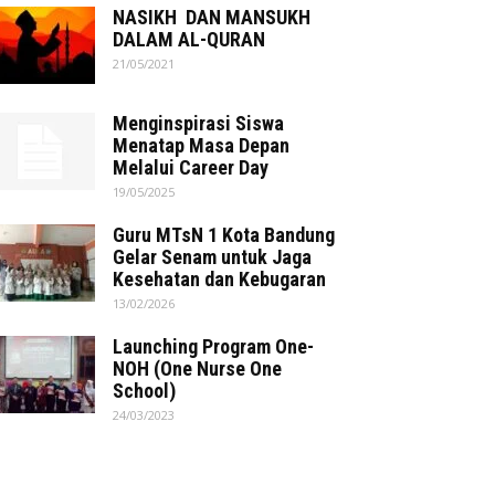
NASIKH DAN MANSUKH
DALAM AL-QURAN
21/05/2021
Menginspirasi Siswa
Menatap Masa Depan
Melalui Career Day
19/05/2025
Guru MTsN 1 Kota Bandung
Gelar Senam untuk Jaga
Kesehatan dan Kebugaran
13/02/2026
Launching Program One-
NOH (One Nurse One
School)
24/03/2023