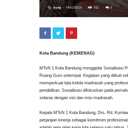
By
acep
-
14/02/2026
162
0
Kota Bandung (KEMENAG)
MTsN 1 Kota Bandung menggelar Sosialisasi Per
Ruang Guru setempat. Kegiatan yang diikuti se
memperkuat tata kelola madrasah yang profesio
pendidikan. Sosialisasi difokuskan pada pem
selaras dengan visi dan misi madrasah.
Kepala MTsN 1 Kota Bandung, Drs. Rd. Kurnia
perjanjian kinerja sebagai komitmen profesional
adalah peta jalan kerja kita selama satu tahun.