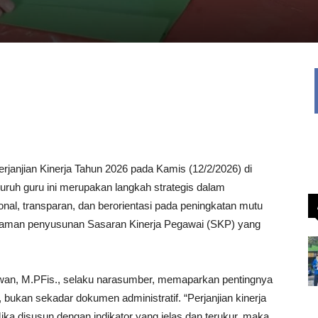
janjian Kinerja Tahun 2026 pada Kamis (12/2/2026) di
luruh guru ini merupakan langkah strategis dalam
nal, transparan, dan berorientasi pada peningkatan mutu
ahaman penyusunan Sasaran Kinerja Pegawai (SKP) yang
wan, M.PFis., selaku narasumber, memaparkan pentingnya
, bukan sekadar dokumen administratif. “Perjanjian kinerja
 Jika disusun dengan indikator yang jelas dan terukur, maka