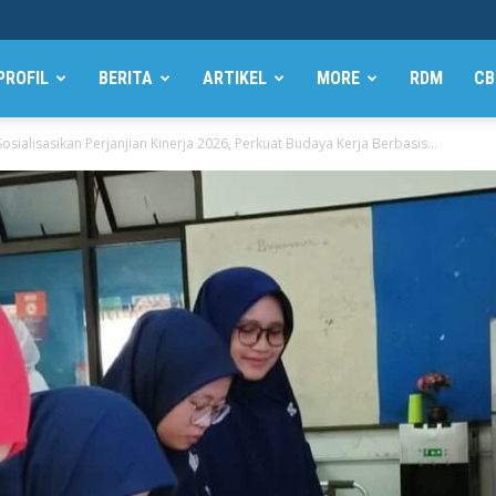
PROFIL
BERITA
ARTIKEL
MORE
RDM
CB
ialisasikan Perjanjian Kinerja 2026, Perkuat Budaya Kerja Berbasis...