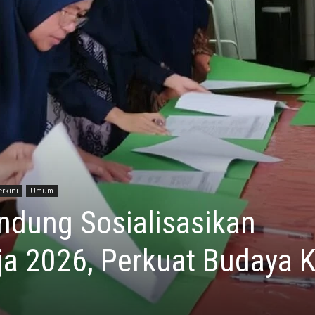
erkini
Umum
ndung Sosialisasikan
rja 2026, Perkuat Budaya K