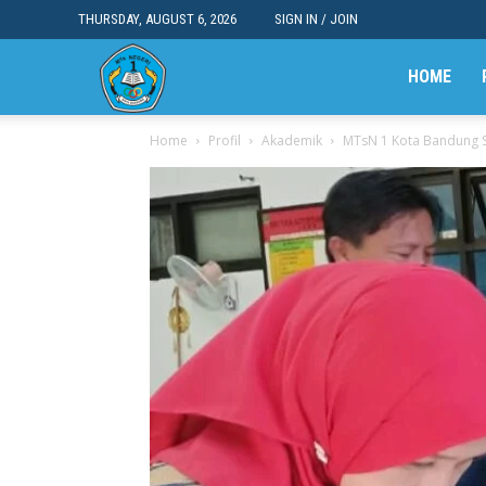
THURSDAY, AUGUST 6, 2026
SIGN IN / JOIN
MTsN
HOME
Home
Profil
Akademik
MTsN 1 Kota Bandung Sos
1
Kota
Bandung