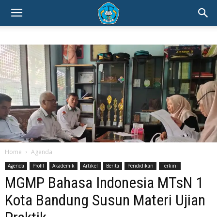
Home
Agenda
Agenda
Profil
Akademik
Artikel
Berita
Pendidikan
Terkini
MGMP Bahasa Indonesia MTsN 1
Kota Bandung Susun Materi Ujian