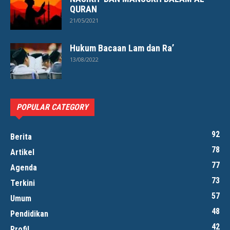
QURAN
21/05/2021
Hukum Bacaan Lam dan Ra’
13/08/2022
POPULAR CATEGORY
92
Berita
78
Artikel
77
Agenda
73
Terkini
57
Umum
48
Pendidikan
42
Profil