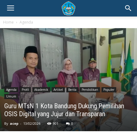
Home
Agenda
Agenda
Profil
Akademik
Artikel
Berita
Pendidikan
Populer
Umum
Guru MTsN 1 Kota Bandung Dukung Pemilihan
OSIS Digital yang Jujur dan Transparan
By
acep
-
13/02/2026
901
0