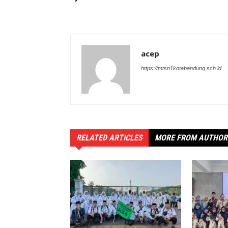
acep
https://mtsn1kotabandung.sch.id
RELATED ARTICLES
MORE FROM AUTHOR