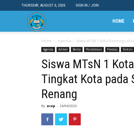
THURSDAY, AUGUST 6, 2026
SIGN IN / JOIN
MTsN
HOME
Home
Agenda
Siswa MTsN 1 Kota Bandung Lolos 
1
Agenda
Artikel
Berita
Pendidikan
Prestasi
Terkini
Siswa MTsN 1 Kota
Kota
Tingkat Kota pada
Bandung
Renang
By
acep
-
26/04/2026