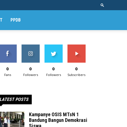
T
PPDB
0
0
0
0
Fans
Followers
Followers
Subscribers
LATEST POSTS
Kampanye OSIS MTsN 1
Bandung Bangun Demokrasi
Siswa