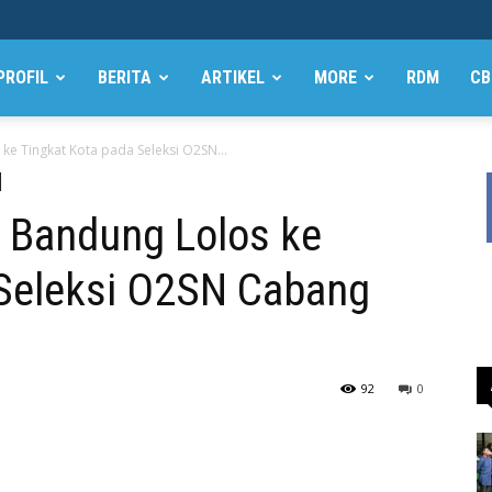
PROFIL
BERITA
ARTIKEL
MORE
RDM
CB
ke Tingkat Kota pada Seleksi O2SN...
 Bandung Lolos ke
 Seleksi O2SN Cabang
92
0