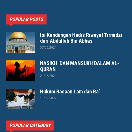
POPULAR POSTS
Isi Kandungan Hadis Riwayat Tirmidzi
dari Abdullah Bin Abbas
07/06/2021
NASIKH DAN MANSUKH DALAM AL-
QURAN
21/05/2021
Hukum Bacaan Lam dan Ra’
13/08/2022
POPULAR CATEGORY