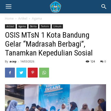
Home
Artikel
Agama
Artikel
Agama
Berita
Terkini
Umum
OSIS MTsN 1 Kota Bandung
Gelar “Madrasah Berbagi”,
Tanamkan Kepedulian Sosial
By
acep
-
14/03/2026
124
0