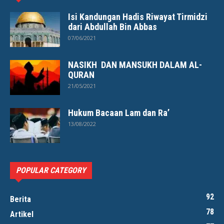
Isi Kandungan Hadis Riwayat Tirmidzi
dari Abdullah Bin Abbas
07/06/2021
NASIKH DAN MANSUKH DALAM AL-
QURAN
21/05/2021
Hukum Bacaan Lam dan Ra’
13/08/2022
POPULAR CATEGORY
92
Berita
78
Artikel