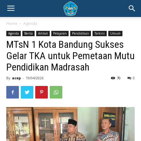
Home
Agenda
Agenda
Berita
Artikel
Pelajaran
Pendidikan
Terkini
Umum
MTsN 1 Kota Bandung Sukses
Gelar TKA untuk Pemetaan Mutu
Pendidikan Madrasah
By
acep
-
19/04/2026
70
0