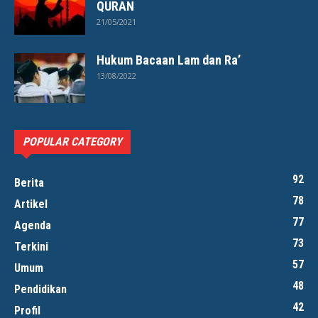
QURAN
21/05/2021
Hukum Bacaan Lam dan Ra’
13/08/2022
POPULAR CATEGORY
92
Berita
78
Artikel
77
Agenda
73
Terkini
57
Umum
48
Pendidikan
42
Profil