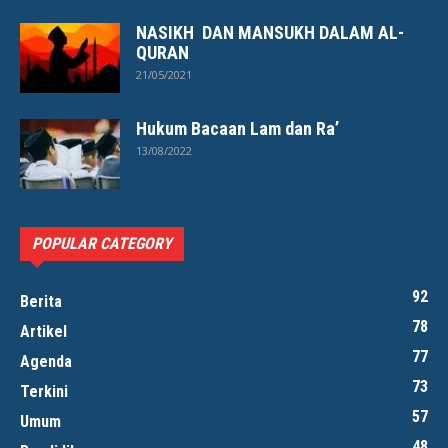
NASIKH DAN MANSUKH DALAM AL-
QURAN
21/05/2021
Hukum Bacaan Lam dan Ra’
13/08/2022
POPULAR CATEGORY
92
Berita
78
Artikel
77
Agenda
73
Terkini
57
Umum
48