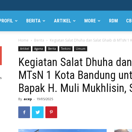
PROFIL
BERITA
ARTIKEL
MORE
RDM
CB
Home
Berita
Kegiatan Salat Dhuha dan Salat Ghaib di MTsN 1 
Artikel
Agama
Berita
Terkini
Umum
Kegiatan Salat Dhuha dan
MTsN 1 Kota Bandung un
s
Bapak H. Muli Mukhlisin, 
By
acep
-
19/05/2025