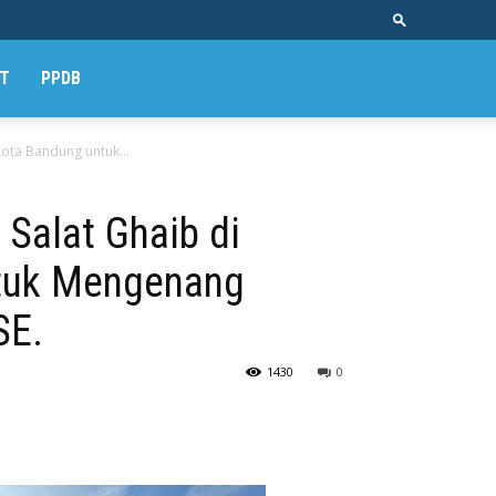
T
PPDB
Kota Bandung untuk...
 Salat Ghaib di
tuk Mengenang
SE.
1430
0