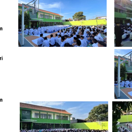
an
ri
an