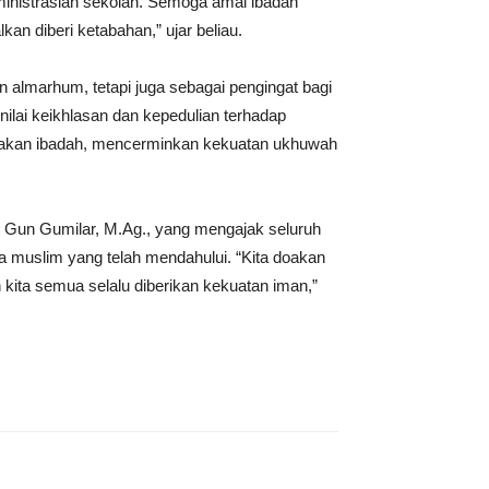
inistrasian sekolah. Semoga amal ibadah
lkan diberi ketabahan,” ujar beliau.
almarhum, tetapi juga sebagai pengingat bagi
ilai keikhlasan dan kepedulian terhadap
anakan ibadah, mencerminkan kekuatan ukhuwah
un Gun Gumilar, M.Ag., yang mengajak seluruh
a muslim yang telah mendahului. “Kita doakan
 kita semua selalu diberikan kekuatan iman,”