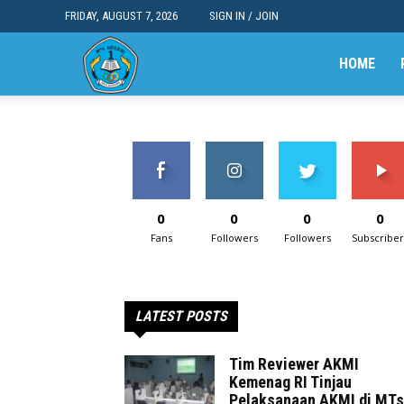
FRIDAY, AUGUST 7, 2026
SIGN IN / JOIN
MTsN
HOME
1
Kota
0
0
0
0
Fans
Followers
Followers
Subscriber
Bandung
LATEST POSTS
Tim Reviewer AKMI
Kemenag RI Tinjau
Pelaksanaan AKMI di MTs