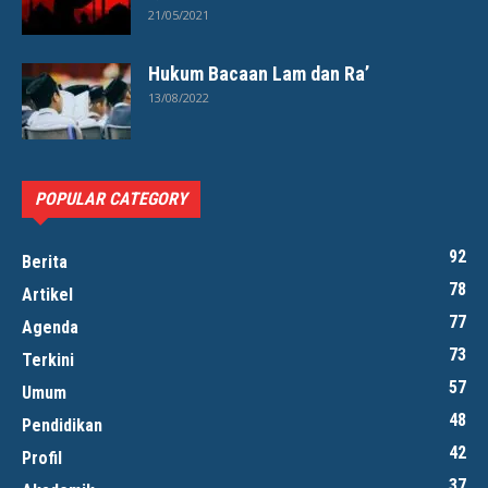
21/05/2021
Hukum Bacaan Lam dan Ra’
13/08/2022
POPULAR CATEGORY
92
Berita
78
Artikel
77
Agenda
73
Terkini
57
Umum
48
Pendidikan
42
Profil
37